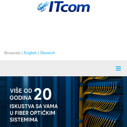
Bosanski |
English
|
Deutsch
≡