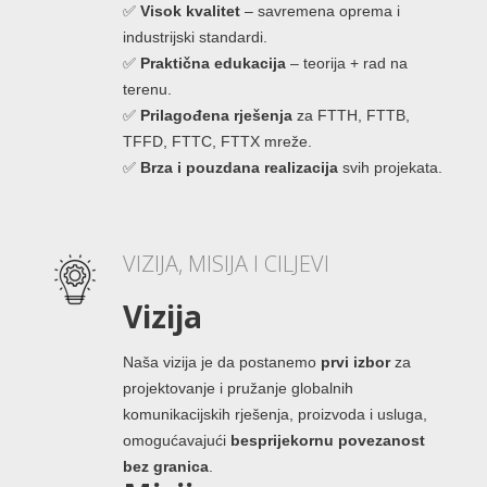
✅
Visok kvalitet
– savremena oprema i
industrijski standardi.
✅
Praktična edukacija
– teorija + rad na
terenu.
✅
Prilagođena rješenja
za FTTH, FTTB,
TFFD, FTTC, FTTX mreže.
✅
Brza i pouzdana realizacija
svih projekata.
VIZIJA, MISIJA I CILJEVI
Vizija
Naša vizija je da postanemo
prvi izbor
za
projektovanje i pružanje globalnih
komunikacijskih rješenja, proizvoda i usluga,
omogućavajući
besprijekornu povezanost
bez granica
.