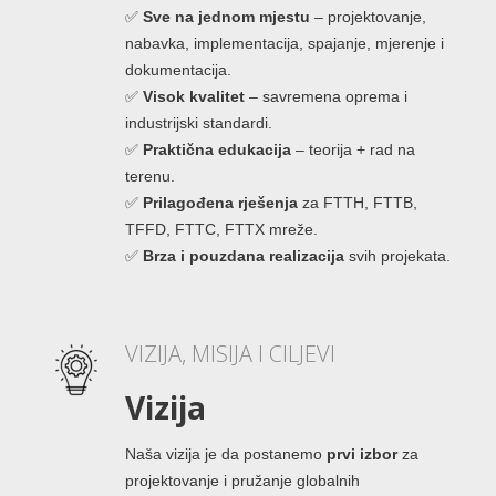
✅
Sve na jednom mjestu
– projektovanje,
nabavka, implementacija, spajanje, mjerenje i
dokumentacija.
✅
Visok kvalitet
– savremena oprema i
industrijski standardi.
✅
Praktična edukacija
– teorija + rad na
terenu.
✅
Prilagođena rješenja
za FTTH, FTTB,
TFFD, FTTC, FTTX mreže.
✅
Brza i pouzdana realizacija
svih projekata.
VIZIJA, MISIJA I CILJEVI
Vizija
Naša vizija je da postanemo
prvi izbor
za
projektovanje i pružanje globalnih