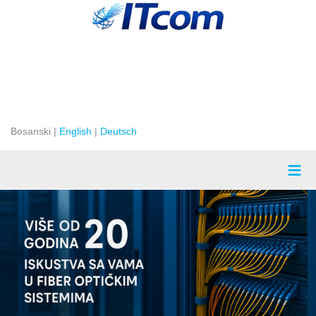
Bosanski |
English
|
Deutsch
≡