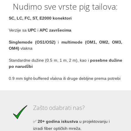
Nudimo sve vrste pig tailova:
SC, LC, FC, ST, E2000 konektori
Verzije sa
UPC
i
APC završecima
Singlemode (OS1/OS2)
i
multimode (OM1, OM2, OM3,
OM4)
vlakna
Standardne dužine (0.5 m, 1 m, 2 m), kao i
posebne dužine
po narudžbi
0.9 mm tight-buffered vlakna ili druge debljine prema potrebi
Zašto odabrati nas?
✅
20+ godina iskustva
u projektovanju i
izradi fiber optičkih mreža.